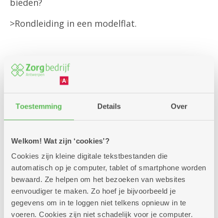
bieden?
>Rondleiding in een modelflat.
De infosessie start steeds op het aangegeven
tijdstip,
vindt plaats in het dienstencentrum en duurt
doorgaans twee uur.
Toestemming
Details
Over
(voor alle praktisch informatie zie onderaan).
Welkom! Wat zijn ‘cookies’?
Cookies zijn kleine digitale tekstbestanden die
Inschrijven kan via onderstaand formulier
automatisch op je computer, tablet of smartphone worden
of via onze klantendienst op 03 431 31 31.
bewaard. Ze helpen om het bezoeken van websites
eenvoudiger te maken. Zo hoef je bijvoorbeeld je
Vermeld met hoeveel personen je komt
gegevens om in te loggen niet telkens opnieuw in te
en wij reserveren graag jouw plaatsen.
voeren. Cookies zijn niet schadelijk voor je computer.