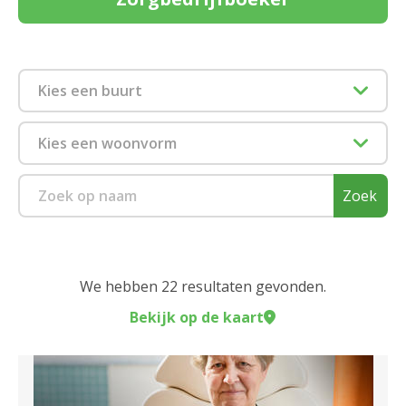
Kies een buurt
2018 Antwerpen
Kies een woonvorm
2040 Berendrecht
Dagverzorging
Zoek
2050 Antwerpen-Linkeroever
Kortverblijf
2060 Antwerpen
Zorgflat
We hebben 22 resultaten gevonden.
2100 Deurne
Bekijk op de kaart
Sluiten
2140 Borgerhout
Sluiten
2170 Merksem