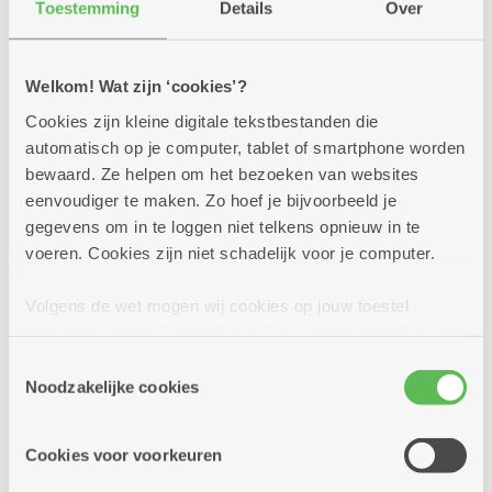
Toestemming
Details
Over
Welkom! Wat zijn ‘cookies’?
Cookies zijn kleine digitale tekstbestanden die
automatisch op je computer, tablet of smartphone worden
bewaard. Ze helpen om het bezoeken van websites
eenvoudiger te maken. Zo hoef je bijvoorbeeld je
gegevens om in te loggen niet telkens opnieuw in te
voeren. Cookies zijn niet schadelijk voor je computer.
Volgens de wet mogen wij cookies op jouw toestel
opslaan als ze strikt noodzakelijk zijn voor het gebruik
Woonzorgcentrum
van de site, dat kan je niet weigeren. Voor andere soorten
Toestemmingsselectie
Bloemenveld
cookies hebben we jouw toestemming nodig. Sommige
Noodzakelijke cookies
cookies worden geplaatst door derde partijen die een
dienst aanbieden op onze pagina's. We delen zo
Klaproosstraat 50 - 2610 Wilrijk
Cookies voor voorkeuren
informatie over jouw (geanonimiseerd) gebruik van onze
Bel 03 431 18 11
site voor social media, advertenties en analyse. Deze