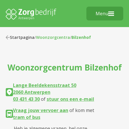
Menu
Startpagina
/
Woonzorgcentra
/
Bilzenhof
Woonzorgcentrum
Bilzenhof
Lange Beeldekensstraat 50
2060 Antwerpen
03 431 43 30
of
stuur ons een e-mail
Vraag jouw vervoer aan
of kom met
tram of bus
Heb je algemene vragen, bel onze