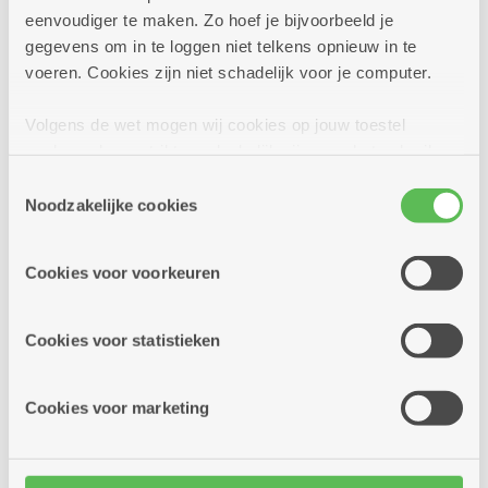
eenvoudiger te maken. Zo hoef je bijvoorbeeld je
gegevens om in te loggen niet telkens opnieuw in te
voeren. Cookies zijn niet schadelijk voor je computer.
Volgens de wet mogen wij cookies op jouw toestel
opslaan als ze strikt noodzakelijk zijn voor het gebruik
van de site, dat kan je niet weigeren. Voor andere soorten
Toestemmingsselectie
cookies hebben we jouw toestemming nodig. Sommige
Noodzakelijke cookies
cookies worden geplaatst door derde partijen die een
dienst aanbieden op onze pagina's. We delen zo
Cookies voor voorkeuren
informatie over jouw (geanonimiseerd) gebruik van onze
site voor social media, advertenties en analyse. Deze
partners kunnen deze gegevens combineren met andere
Cookies voor statistieken
informatie die je aan hen verstrekte.
Cookies voor marketing
Comfortpluskamer