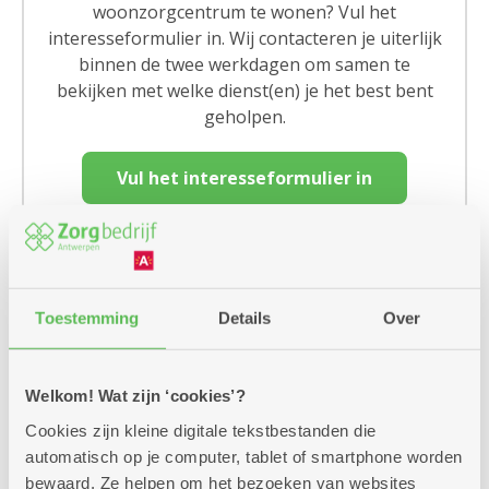
woonzorgcentrum te wonen? Vul het
interesseformulier in. Wij contacteren je uiterlijk
binnen de twee werkdagen om samen te
bekijken met welke dienst(en) je het best bent
geholpen.
Vul het interesseformulier in
Meer weten over leven in een
woonzorgcentrum? Kom naar een
Toestemming
Details
Over
infosessie
Welkom! Wat zijn ‘cookies’?
Cookies zijn kleine digitale tekstbestanden die
automatisch op je computer, tablet of smartphone worden
bewaard. Ze helpen om het bezoeken van websites