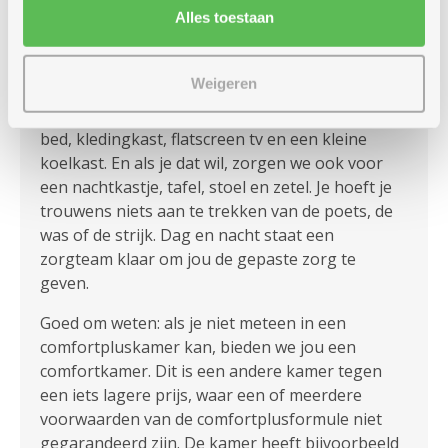
Alles toestaan
Je richt je kamer naar eigen smaak in, met een
schilderij, het ladekastje van thuis, je favoriete
Weigeren
boeken, foto’s van je dierbaren ... Alle kamers
beschikken standaard over een eigen badkamer,
bed, kledingkast, flatscreen tv en een kleine
koelkast. En als je dat wil, zorgen we ook voor
een nachtkastje, tafel, stoel en zetel. Je hoeft je
trouwens niets aan te trekken van de poets, de
was of de strijk. Dag en nacht staat een
zorgteam klaar om jou de gepaste zorg te
geven.
Goed om weten: als je niet meteen in een
comfortpluskamer kan, bieden we jou een
comfortkamer. Dit is een andere kamer tegen
een iets lagere prijs, waar een of meerdere
voorwaarden van de comfortplusformule niet
gegarandeerd zijn. De kamer heeft bijvoorbeeld