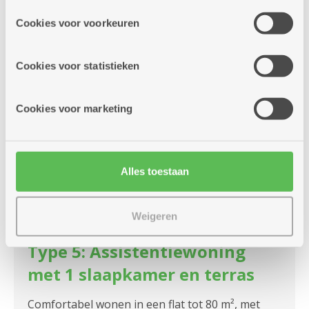
dienst aanbieden op onze pagina's. We delen zo
Cookies voor voorkeuren
informatie over jouw (geanonimiseerd) gebruik van onze
site voor social media, advertenties en analyse. Deze
partners kunnen deze gegevens combineren met andere
Cookies voor statistieken
informatie die je aan hen verstrekte.
Cookies voor marketing
Alles toestaan
Weigeren
Type 5: Assistentiewoning
met 1 slaapkamer en terras
Comfortabel wonen in een flat tot 80 m², met