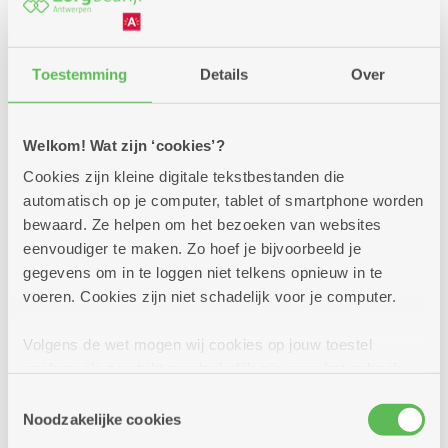
met 2 slaapkamers en terras
Aangename, comfortabele woning op een
Toestemming
Details
Over
centrale locatie in een levendige omgeving
Huurprijs: NU MET KORTING vanaf 1.218,34
Welkom! Wat zijn ‘cookies’?
euro per maand (incl. servicekost) (dagprijs =
Cookies zijn kleine digitale tekstbestanden die
vanaf 39,30 euro)* - Normaal vanaf 1.454,52
automatisch op je computer, tablet of smartphone worden
euro
bewaard. Ze helpen om het bezoeken van websites
Koopprijs: 284.000 euro + servicekost van 8,97
eenvoudiger te maken. Zo hoef je bijvoorbeeld je
euro per dag
gegevens om in te loggen niet telkens opnieuw in te
Meer weten
voeren. Cookies zijn niet schadelijk voor je computer.
Volgens de wet mogen wij cookies op jouw toestel
opslaan als ze strikt noodzakelijk zijn voor het gebruik
van de site, dat kan je niet weigeren. Voor andere soorten
Toestemmingsselectie
cookies hebben we jouw toestemming nodig. Sommige
Noodzakelijke cookies
cookies worden geplaatst door derde partijen die een