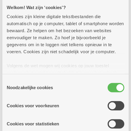
Welkom! Wat zijn ‘cookies’?
Cookies zijn kleine digitale tekstbestanden die
automatisch op je computer, tablet of smartphone worden
bewaard. Ze helpen om het bezoeken van websites
eenvoudiger te maken. Zo hoef je bijvoorbeeld je
gegevens om in te loggen niet telkens opnieuw in te
voeren. Cookies zijn niet schadelijk voor je computer.
Volgens de wet mogen wij cookies op jouw toestel
opslaan als ze strikt noodzakelijk zijn voor het gebruik
Assistentiewoning met 1
van de site, dat kan je niet weigeren. Voor andere soorten
Toestemmingsselectie
cookies hebben we jouw toestemming nodig. Sommige
Noodzakelijke cookies
slaapkamer en terras
cookies worden geplaatst door derde partijen die een
dienst aanbieden op onze pagina's. We delen zo
Vlak bij winkels en stadscentrum
Cookies voor voorkeuren
informatie over jouw (geanonimiseerd) gebruik van onze
Huurprijs: 597,99 euro per maand (incl.
site voor social media, advertenties en analyse. Deze
servicekost) (dagprijs = 19,29 euro)
partners kunnen deze gegevens combineren met andere
Cookies voor statistieken
Koopprijs: 156.000 euro (excl. servicekost van
informatie die je aan hen verstrekte.