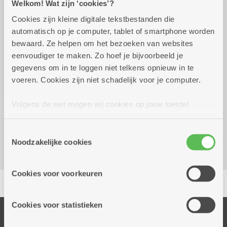
Welkom! Wat zijn ‘cookies’?
Cookies zijn kleine digitale tekstbestanden die
Wekelijks op woensdag tot 30
14.00 uur tot
automatisch op je computer, tablet of smartphone worden
december 2026
16.00 uur
bewaard. Ze helpen om het bezoeken van websites
eenvoudiger te maken. Zo hoef je bijvoorbeeld je
GRATIS
gegevens om in te loggen niet telkens opnieuw in te
voeren. Cookies zijn niet schadelijk voor je computer.
Reserveer vervoer
Volgens de wet mogen wij cookies op jouw toestel
Dienstencentrum Hof Ter Beke
opslaan als ze strikt noodzakelijk zijn voor het gebruik
Balansstraat 23A
van de site, dat kan je niet weigeren. Voor andere soorten
Toestemmingsselectie
2018 Antwerpen
cookies hebben we jouw toestemming nodig. Sommige
Noodzakelijke cookies
cookies worden geplaatst door derde partijen die een
dienst aanbieden op onze pagina's. We delen zo
Cookies voor voorkeuren
Delen
informatie over jouw (geanonimiseerd) gebruik van onze
site voor social media, advertenties en analyse. Deze
partners kunnen deze gegevens combineren met andere
Cookies voor statistieken
informatie die je aan hen verstrekte.
Onze diensten