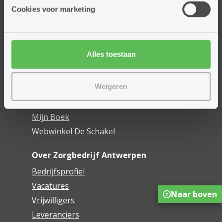
Thuisdiensten
Cookies voor marketing
Dienstencentra
Assistentiewoningen
Woonzorgcentra
Alles toestaan
Financieel comfort
Mijn Zorgbedrijf
Weigeren
Onze innovaties
Mijn Boek
Webwinkel De Schakel
Over Zorgbedrijf Antwerpen
Bedrijfsprofiel
Vacatures
Naar boven
Vrijwilligers
Leveranciers