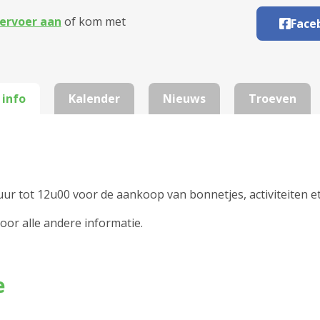
ervoer aan
of kom met
Face
 info
Kalender
Nieuws
Troeven
ur tot 12u00 voor de aankoop van bonnetjes, activiteiten et
oor alle andere informatie.
e