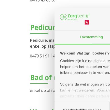
04 79 49 00 67
Pedicure
Toestemming
Pedicure, manicure en schoonheidsverzor
enkel op afspraak
Welkom! Wat zijn ‘cookies’?
0479 51 91 14
Cookies zijn kleine digitale
helpen om het bezoeken van w
telkens opnieuw in te voeren.
Bad of douche
Volgens de wet mogen wij cook
enkel op afspraak
kan je niet weigeren. Voor 
geplaatst door derde partije
(geanonimiseerd) gebruik va
Toestemmingsselectie
combineren met andere inform