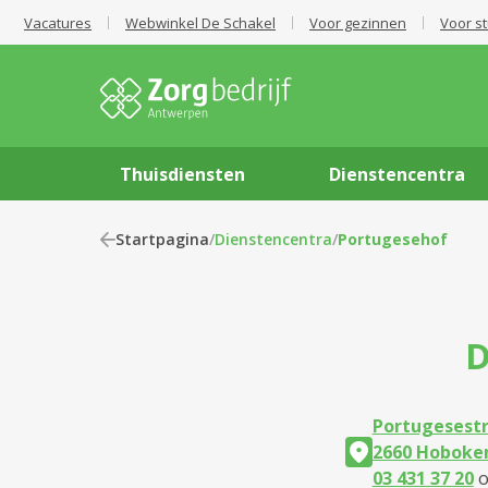
Vacatures
Webwinkel De Schakel
Voor gezinnen
Voor s
Thuisdiensten
Dienstencentra
Startpagina
/
Dienstencentra
/
Portugesehof
D
Portugesestr
2660 Hoboke
03 431 37 20
o