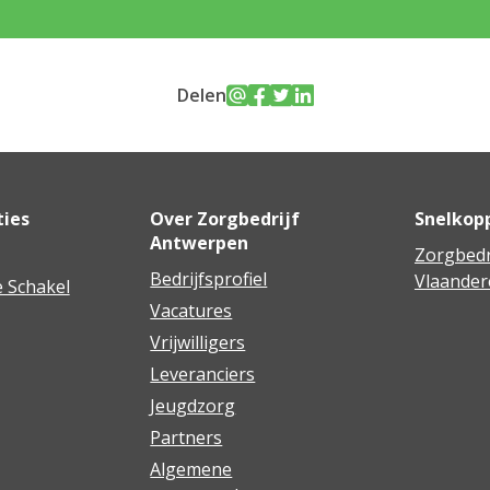
Delen
ties
Over Zorgbedrijf
Snelkop
Antwerpen
Zorgbedr
Bedrijfsprofiel
Vlaander
 Schakel
Vacatures
Vrijwilligers
Leveranciers
Jeugdzorg
Partners
Algemene