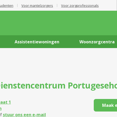
tudenten
Voor mantelzorgers
Voor zorgprofessionals
Assistentiewoningen
Woonzorgcentra
ienstencentrum
Portugeseh
aat 1
Maak e
n
f
stuur ons een e-mail