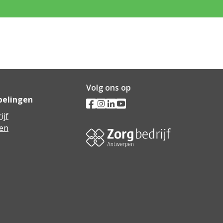
Volg ons op
pelingen
ijf
en