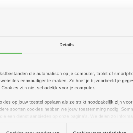
Details
ging Anita
 tekstbestanden die automatisch op je computer, tablet of smart
ebsites eenvoudiger te maken. Zo hoef je bijvoorbeeld je gegev
 Cookies zijn niet schadelijk voor je computer.
ies op jouw toestel opslaan als ze strikt noodzakelijk zijn voor 
andere soorten cookies hebben we jouw toestemming nodig. Som
n die een dienst aanbieden op onze pagina's. We delen zo informa
n onze site voor social media, advertenties en analyse. Deze p
atie die je aan hen verstrekte.