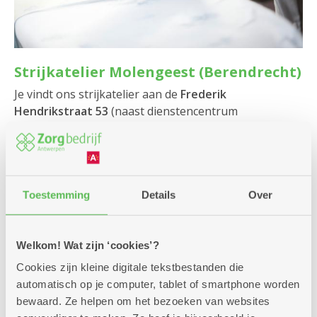
Strijkatelier Molengeest (Berendrecht)
Je vindt ons strijkatelier aan de
Frederik
Hendrikstraat 53
(naast dienstencentrum
Molengeest) in
Berendrecht.
Open van maandag tot
vrijdag van 8 tot 17.30 uur. Bel naar 03 431 41 20.
Kom je met de wagen? Je kan voor het strijkatelier
gratis parkeren.
Toestemming
Details
Over
Welkom! Wat zijn ‘cookies’?
Cookies zijn kleine digitale tekstbestanden die
automatisch op je computer, tablet of smartphone worden
bewaard. Ze helpen om het bezoeken van websites