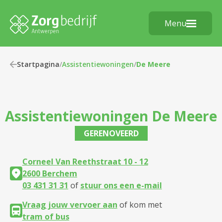
Menu
Startpagina
/
Assistentiewoningen
/
De Meere
Assistentiewoningen
De Meere
GERENOVEERD
Corneel Van Reethstraat 10 - 12
2600 Berchem
03 431 31 31
of
stuur ons een e-mail
Vraag jouw vervoer aan
of kom met
tram of bus