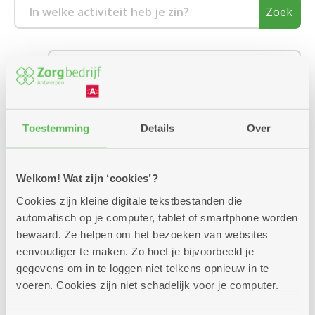
Zoek
Vanaf
Kies een buurt
Toestemming
Details
Over
1880 Kapelle-op-den-Bos
2000 Antwerpen
We hebben 1 activiteit gevonden.
Welkom! Wat zijn ‘cookies’?
2018 Antwerpen
Cookies zijn kleine digitale tekstbestanden die
Binnenkort
automatisch op je computer, tablet of smartphone worden
2020 Antwerpen
bewaard. Ze helpen om het bezoeken van websites
eenvoudiger te maken. Zo hoef je bijvoorbeeld je
woensdag
10u
7
2030 Antwerpen
gegevens om in te loggen niet telkens opnieuw in te
-
voeren. Cookies zijn niet schadelijk voor je computer.
12u
2040 Berendrecht
Sluiten
oktober