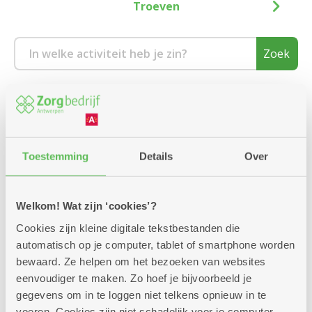
Troeven
Zoek
Vanaf
Kies een buurt
Toestemming
Details
Over
1880 Kapelle-op-den-Bos
Welkom! Wat zijn ‘cookies’?
2000 Antwerpen
We hebben 1 activiteit gevonden.
Cookies zijn kleine digitale tekstbestanden die
2018 Antwerpen
automatisch op je computer, tablet of smartphone worden
Volgende week
bewaard. Ze helpen om het bezoeken van websites
2020 Antwerpen
eenvoudiger te maken. Zo hoef je bijvoorbeeld je
donderdag
10u
gegevens om in te loggen niet telkens opnieuw in te
2030 Antwerpen
voeren. Cookies zijn niet schadelijk voor je computer.