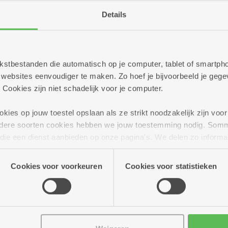
Details
/26 Infosessie assistentiewoningen
urg in 2100 Deurne
 tekstbestanden die automatisch op je computer, tablet of smart
re locaties
ebsites eenvoudiger te maken. Zo hoef je bijvoorbeeld je gegev
 Cookies zijn niet schadelijk voor je computer.
eten of wonen in assistentiewoningen Silsburg in 2100 Deu
evallen? Kom dan naar deze informatiesessie.
ies op jouw toestel opslaan als ze strikt noodzakelijk zijn voor 
andere soorten cookies hebben we jouw toestemming nodig. Som
n die een dienst aanbieden op onze pagina's. We delen zo informa
Meer info
n onze site voor social media, advertenties en analyse. Deze p
atie die je aan hen verstrekte.
Cookies voor voorkeuren
Cookies voor statistieken
/26 Infosessie assistentiewoningen
urg in 2100 Deurne