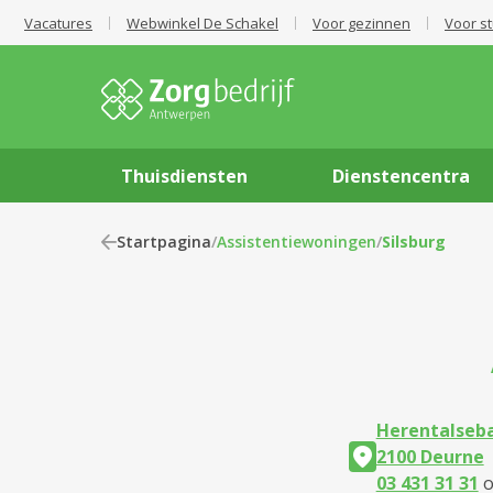
Vacatures
Webwinkel De Schakel
Voor gezinnen
Voor s
Thuisdiensten
Dienstencentra
Startpagina
/
Assistentiewoningen
/
Silsburg
Herentalseba
2100 Deurne
03 431 31 31
o