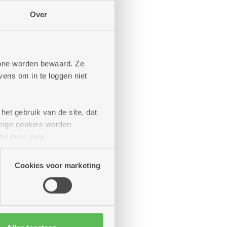
Over
phone worden bewaard. Ze
ens om in te loggen niet
rne
het gebruik van de site, dat
mige cookies worden
tie over jouw
artners kunnen deze gegevens
Cookies voor marketing