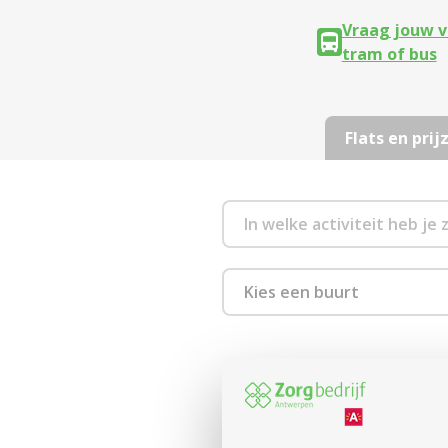
Vraag jouw v
tram of bus
Flats en prij
Kies een buurt
1880 Kapelle-op-den-
2000 Antwerpen
We hebben 2 activiteiten gev
2018 Antwerpen
Binnenkort