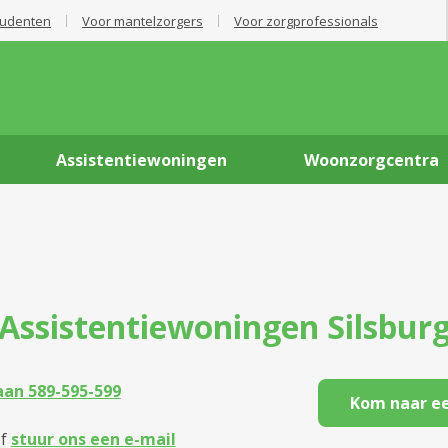
tudenten
Voor mantelzorgers
Voor zorgprofessionals
Assistentiewoningen
Woonzorgcentra
Assistentiewoningen
Silsbur
an 589-595-599
Kom naar ee
f
stuur ons een e-mail