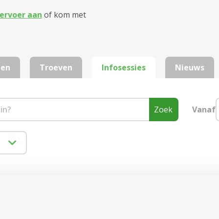
ervoer aan
of kom met
zen
Troeven
Infosessies
Nieuws
Zoek
Vanaf
Bos
onden.