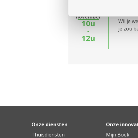
3
Meerde
2610 Wilrijk
november
Wil je w
10u
2660 Hoboken
je zou b
-
12u
2950 Kapellen
Onze diensten
Onze innova
Thuisdiensten
Mijn Boek