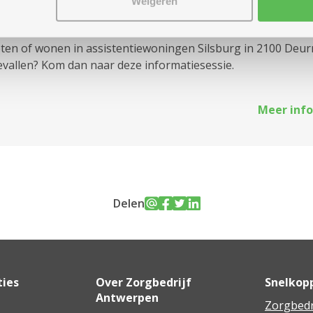
Weigeren
re locaties
eten of wonen in assistentiewoningen Silsburg in 2100 Deu
evallen? Kom dan naar deze informatiesessie.
Meer info
Delen
ties
Over Zorgbedrijf
Snelkop
Antwerpen
Zorgbedr