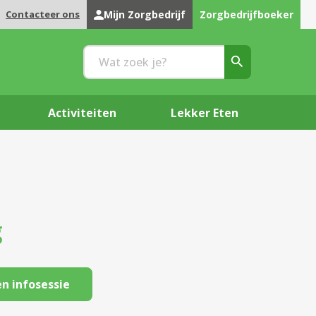
Contacteer ons
Mijn Zorgbedrijf
Zorgbedrijfboeker
Activiteiten
Lekker Eten
g
n infosessie