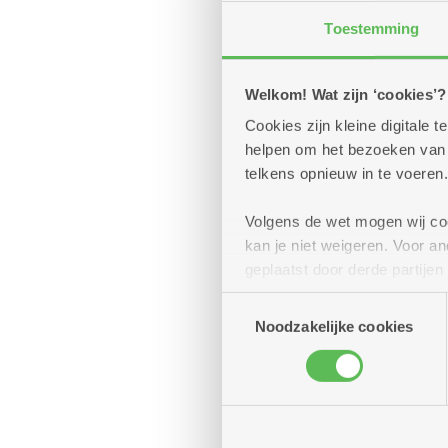
2020 Antwerpen
Toestemming
2030 Antwerpen
01/09
Welkom! Wat zijn ‘cookies’?
Silsb
dinsdag
2040 Berendrecht
1
Sluiten
Cookies zijn kleine digitale
Meerde
helpen om het bezoeken van w
2050 Antwerpen-
september
telkens opnieuw in te voeren.
Linkeroever
Wil je w
10u
je zou b
-
2060 Antwerpen
Volgens de wet mogen wij cook
12u
kan je niet weigeren. Voor 
2100 Antwerpen
geplaatst door derde partije
(geanonimiseerd) gebruik va
Toestemmingsselectie
2140 Borgerhout
combineren met andere inform
Noodzakelijke cookies
2170 Merksem
2180 Ekeren
03/11
Silsb
dinsdag
2600 Berchem