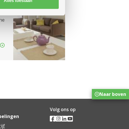
Alles toestaan
rne
Naar boven
Volg ons op
pelingen
ijf