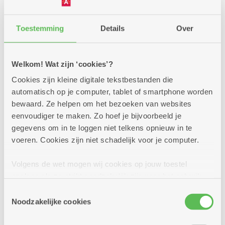
18
-
12u
september
Toestemming
Details
Over
18/09/26 Infosessie
Welkom! Wat zijn ‘cookies’?
Assistentiewoningen Ten Gaarde
in 2600 Berchem
Cookies zijn kleine digitale tekstbestanden die
automatisch op je computer, tablet of smartphone worden
Meerdere locaties
bewaard. Ze helpen om het bezoeken van websites
eenvoudiger te maken. Zo hoef je bijvoorbeeld je
Wil je weten of wonen in assistentiewoningen
gegevens om in te loggen niet telkens opnieuw in te
Ten Gaarde, Stappaerts, Grisar of Harincrode in
voeren. Cookies zijn niet schadelijk voor je computer.
2600 Berchem je zou bevallen? Kom dan naar
deze informati...
Volgens de wet mogen wij cookies op jouw toestel
opslaan als ze strikt noodzakelijk zijn voor het gebruik
van de site, dat kan je niet weigeren. Voor andere soorten
Meer info
Toestemmingsselectie
cookies hebben we jouw toestemming nodig. Sommige
Noodzakelijke cookies
cookies worden geplaatst door derde partijen die een
dienst aanbieden op onze pagina's. We delen zo