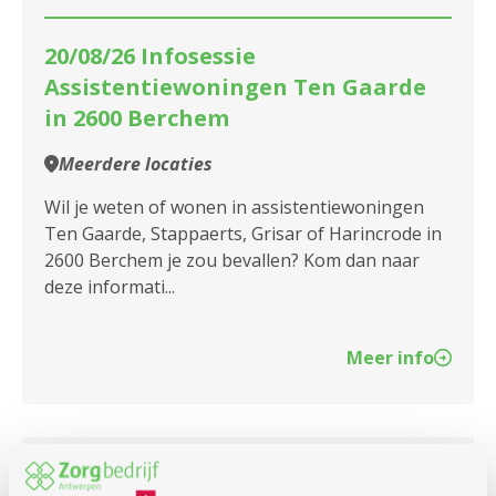
2050 Antwerpen-Linkeroever
20/08/26 Infosessie
2060 Antwerpen
Assistentiewoningen Ten Gaarde
in 2600 Berchem
2100 Antwerpen
Meerdere locaties
2140 Borgerhout
Wil je weten of wonen in assistentiewoningen
2170 Merksem
Ten Gaarde, Stappaerts, Grisar of Harincrode in
2600 Berchem je zou bevallen? Kom dan naar
2180 Ekeren
deze informati...
2600 Berchem
Meer info
2610 Wilrijk
2660 Hoboken
2950 Kapellen
vrijdag
10u