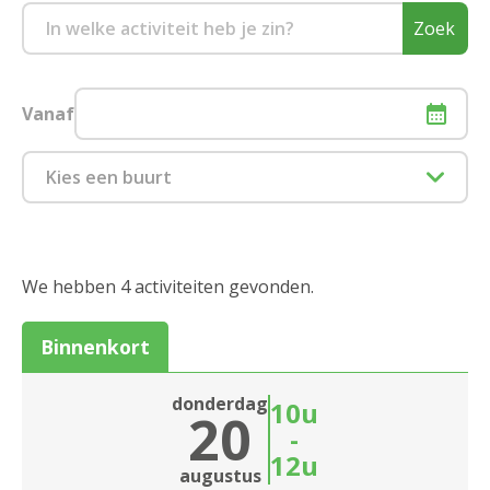
Zoek
Vanaf
Kies een buurt
1880 Kapelle-op-den-Bos
2000 Antwerpen
We hebben 4 activiteiten gevonden.
2018 Antwerpen
Binnenkort
2020 Antwerpen
donderdag
10u
20
2030 Antwerpen
-
12u
2040 Berendrecht
Sluiten
augustus