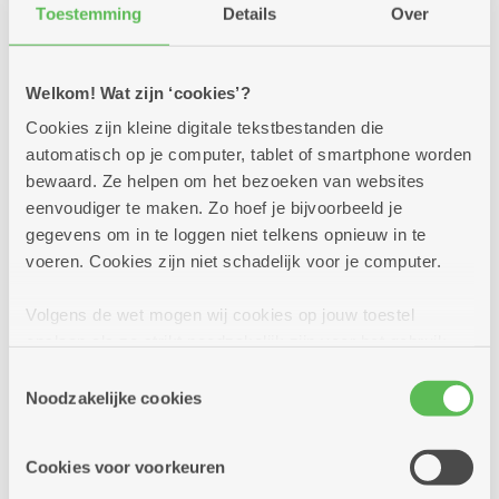
7
2030 Antwerpen
Toestemming
Details
Over
-
16u
2040 Berendrecht
Sluiten
oktober
Welkom! Wat zijn ‘cookies’?
2050 Antwerpen-Linkeroever
07/10/2026 Infosessie
Cookies zijn kleine digitale tekstbestanden die
2060 Antwerpen
automatisch op je computer, tablet of smartphone worden
assistentiewoningen Waarlooshof
bewaard. Ze helpen om het bezoeken van websites
in 2020 Antwerpen
2100 Antwerpen
eenvoudiger te maken. Zo hoef je bijvoorbeeld je
gegevens om in te loggen niet telkens opnieuw in te
Meerdere locaties
2140 Borgerhout
voeren. Cookies zijn niet schadelijk voor je computer.
Wil je weten of wonen in assistentiewoningen
2170 Merksem
Waarlooshof in 2020 Antwerpen je zou bevallen?
Volgens de wet mogen wij cookies op jouw toestel
Kom dan naar deze informatiesessie.
opslaan als ze strikt noodzakelijk zijn voor het gebruik
2180 Ekeren
van de site, dat kan je niet weigeren. Voor andere soorten
Toestemmingsselectie
2600 Berchem
cookies hebben we jouw toestemming nodig. Sommige
Noodzakelijke cookies
Meer info
cookies worden geplaatst door derde partijen die een
2610 Wilrijk
dienst aanbieden op onze pagina's. We delen zo
Cookies voor voorkeuren
informatie over jouw (geanonimiseerd) gebruik van onze
2660 Hoboken