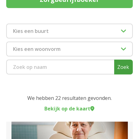
Kies een buurt
2018 Antwerpen
Kies een woonvorm
2040 Berendrecht
Dagverzorging
Zoek
2050 Antwerpen-Linkeroever
Kortverblijf
2060 Antwerpen
Zorgflat
We hebben 22 resultaten gevonden.
2100 Deurne
Bekijk op de kaart
Sluiten
2140 Borgerhout
Sluiten
2170 Merksem