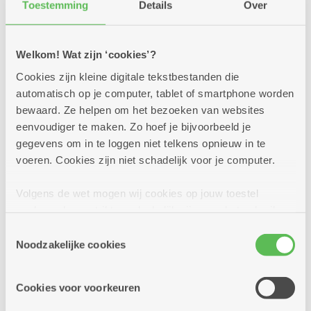
Toestemming
Details
Over
Welkom! Wat zijn ‘cookies’?
Cookies zijn kleine digitale tekstbestanden die
automatisch op je computer, tablet of smartphone worden
bewaard. Ze helpen om het bezoeken van websites
eenvoudiger te maken. Zo hoef je bijvoorbeeld je
gegevens om in te loggen niet telkens opnieuw in te
voeren. Cookies zijn niet schadelijk voor je computer.
Volgens de wet mogen wij cookies op jouw toestel
opslaan als ze strikt noodzakelijk zijn voor het gebruik
Woonzorgcentrum
van de site, dat kan je niet weigeren. Voor andere soorten
Toestemmingsselectie
Bloemenveld
cookies hebben we jouw toestemming nodig. Sommige
Noodzakelijke cookies
cookies worden geplaatst door derde partijen die een
dienst aanbieden op onze pagina's. We delen zo
Klaproosstraat 50 - 2610 Wilrijk
Cookies voor voorkeuren
informatie over jouw (geanonimiseerd) gebruik van onze
Bel 03 431 18 11
site voor social media, advertenties en analyse. Deze